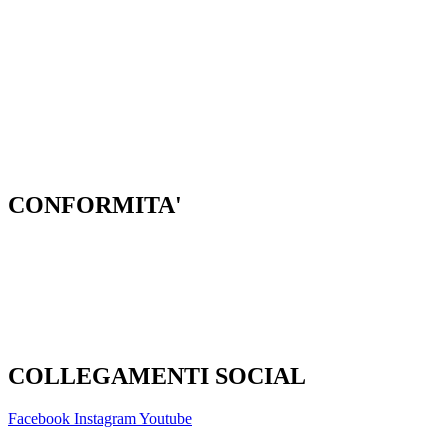
RIVISTE SPECIALIZZATE PER LA SCUOLA
PNSD
RIGENERAZIONE SCUOLA
SCUOLA FUTURA
SAPER CONSUMARE
CONFORMITA'
Privacy Policy
Dichiarazione di Accessibilità
Note legali
COLLEGAMENTI SOCIAL
Facebook
Instagram
Youtube