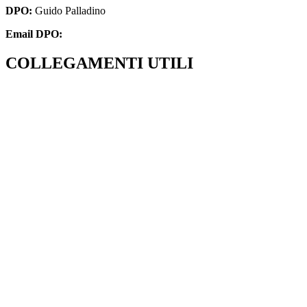
DPO:
Guido Palladino
Email DPO:
guido.palladino.dpo@gmail.com
COLLEGAMENTI UTILI
Amministrazione Trasparente
MIUR
ISCRIZIONI ONLINE
UFFICIO SCOLASTICO REGIONALE
SCUOLA IN CHIARO
INVALSI
INDIRE
ERASMUS PLUS
AVANGUARDIE EDUCATIVE
IPRASE