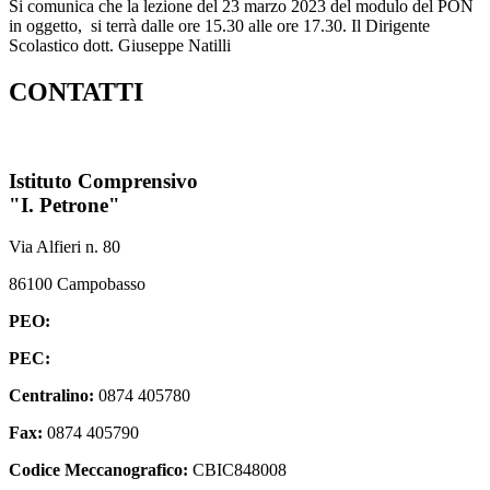
Si comunica che la lezione del 23 marzo 2023 del modulo del PON
in oggetto, si terrà dalle ore 15.30 alle ore 17.30. Il Dirigente
Scolastico dott. Giuseppe Natilli
CONTATTI
Istituto Comprensivo
"I. Petrone"
Via Alfieri n. 80
86100 Campobasso
PEO:
cbic848008@istruzione.it
PEC:
cbic848008@pec.istruzione.it
Centralino:
0874 405780
Fax:
0874 405790
Codice Meccanografico:
CBIC848008