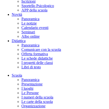
Iscrizioni
Sportello Psicologico
APP della scuola
Novità
Panoramica
Le notizie
Calendario eventi
Seminari
Albo online
Didattica
Panoramica
Comunicare con la scuola
Offerta formativa
Le schede didattiche
I progetti delle classi
Libri di testo
Scuola
Panoramica
Presentazione
I luoghi
Le Persone
I numeri della scuola
Le carte della scuola
Organizzazione