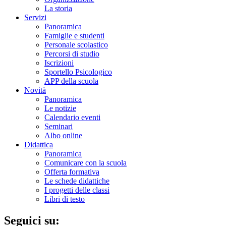
La storia
Servizi
Panoramica
Famiglie e studenti
Personale scolastico
Percorsi di studio
Iscrizioni
Sportello Psicologico
APP della scuola
Novità
Panoramica
Le notizie
Calendario eventi
Seminari
Albo online
Didattica
Panoramica
Comunicare con la scuola
Offerta formativa
Le schede didattiche
I progetti delle classi
Libri di testo
Seguici su: