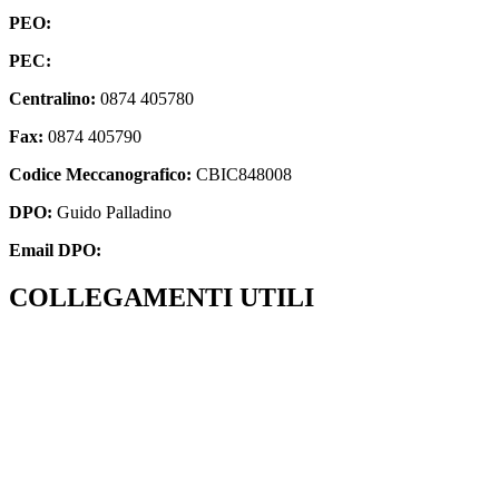
PEO:
cbic848008@istruzione.it
PEC:
cbic848008@pec.istruzione.it
Centralino:
0874 405780
Fax:
0874 405790
Codice Meccanografico:
CBIC848008
DPO:
Guido Palladino
Email DPO:
guido.palladino.dpo@gmail.com
COLLEGAMENTI UTILI
Amministrazione Trasparente
MIUR
ISCRIZIONI ONLINE
UFFICIO SCOLASTICO REGIONALE
SCUOLA IN CHIARO