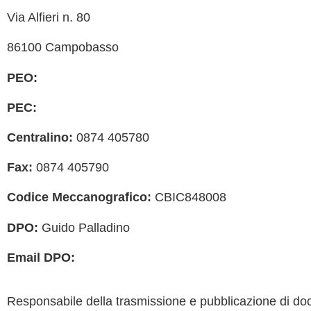
Via Alfieri n. 80
ISCRI
ONLI
86100 Campobasso
UFFI
PEO:
cbic848008@istruzione.it
SCOL
REGI
PEC:
cbic848008@pec.istruzione.it
SCUO
Centralino:
0874 405780
CHIA
Fax:
0874 405790
INVA
Codice Meccanografico:
CBIC848008
INDI
DPO:
Guido Palladino
ERAS
Email DPO:
guido.palladino.dpo@gmail.com
Responsabile della trasmissione e pubblicazione di docu