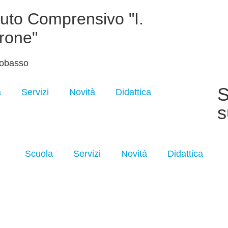
ituto Comprensivo "I.
rone"
obasso
S
a
Servizi
Novità
Didattica
s
Scuola
Servizi
Novità
Didattica