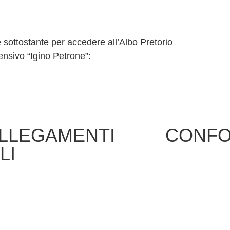
e sottostante per accedere all’Albo Pretorio
ensivo “Igino Petrone”:
LLEGAMENTI
CONFO
LI
Privacy Policy
istrazione
AVANGUARDIE
arente
EDUCATIVE
Dichiarazione 
Accessibilità
IPRASE