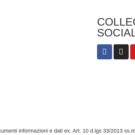
ZIONI
RIVISTE
Note legali
NE
SPECIALIZZATE
COLLE
PER LA SCUOLA
CIO
SOCIA
ASTICO
PNSD
ONALE
RIGENERAZIONE
LA IN
SCUOLA
RO
SCUOLA FUTURA
LSI
SAPER
RE
CONSUMARE
MUS PLUS
menti informazioni e dati ex. Art. 10 d.lgs 33/2013 ss.m