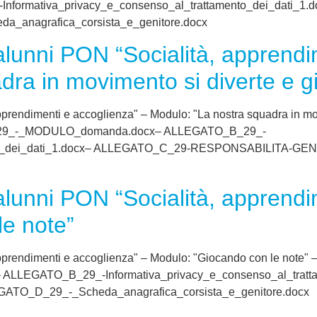
ormativa_privacy_e_consenso_al_trattamento_dei_dati_
anagrafica_corsista_e_genitore.docx
alunni PON “Socialità, apprendi
dra in movimento si diverte e g
pprendimenti e accoglienza" – Modulo: "La nostra squadra in mov
_A_29_-_MODULO_domanda.docx– ALLEGATO_B_29_-
mento_dei_dati_1.docx– ALLEGATO_C_29-RESPONSABILITA-G
alunni PON “Socialità, apprendi
e note”
pprendimenti e accoglienza" – Modulo: "Giocando con le note" 
EGATO_B_29_-Informativa_privacy_e_consenso_al_tratta
O_D_29_-_Scheda_anagrafica_corsista_e_genitore.docx