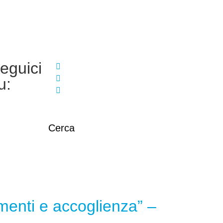
eguici
u:
Cerca
menti e accoglienza” –