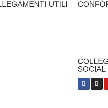
LEGAMENTI UTILI
CONFOR
strazione
AVANGUARDIE
Privacy Policy
rente
EDUCATIVE
Dichiarazione di
IPRASE
Accessibilità
ZIONI ONLINE
RIVISTE
SPECIALIZZATE
IO
Note legali
PER LA SCUOLA
ASTICO
COLLEG
ONALE
PNSD
SOCIAL
A IN CHIARO
RIGENERAZIONE
SCUOLA
SI
SCUOLA FUTURA
E
SAPER
MUS PLUS
CONSUMARE