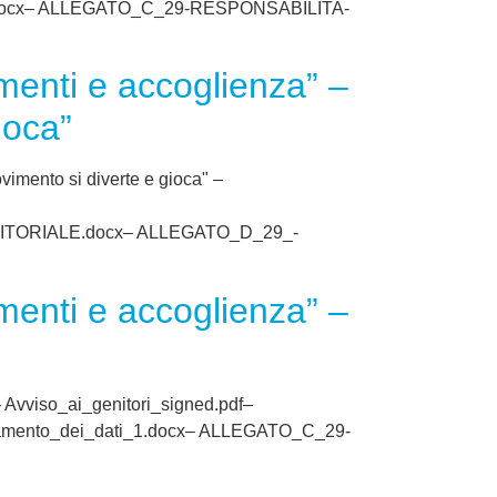
1.docx– ALLEGATO_C_29-RESPONSABILITA-
menti e accoglienza” –
ioca”
imento si diverte e gioca" –
ENITORIALE.docx– ALLEGATO_D_29_-
menti e accoglienza” –
– Avviso_ai_genitori_signed.pdf–
mento_dei_dati_1.docx– ALLEGATO_C_29-