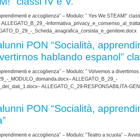
” classi IV e V.
pprendimenti e accoglienza" – Modulo: " Yes We STEAM!" classi
EGATO_B_29_-Informativa_privacy_e_consenso_al_tratta
O_D_29_-_Scheda_anagrafica_corsista_e_genitore.docx
alunni PON “Socialità, apprendi
vertirnos hablando espanol” cla
pprendimenti e accoglienza" – Modulo: " Volvemos a divertirnos
_A_29_-_MODULO_domanda.docx– ALLEGATO_B_29_-
mento_dei_dati_1.docx– ALLEGATO_C_29-RESPONSABILITA-G
alunni PON “Socialità, apprendi
a”
apprendimenti e accoglienza" – Modulo: "Teatro a scuola" – A