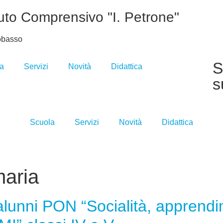
tuto Comprensivo "I. Petrone"
basso
S
a
Servizi
Novità
Didattica
s
Scuola
Servizi
Novità
Didattica
maria
alunni PON “Socialità, apprendi