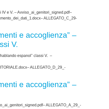
 IV e V. – Avviso_ai_genitori_signed.pdf–
mento_dei_dati_1.docx– ALLEGATO_C_29-
menti e accoglienza” –
ssi V.
 hablando espanol" classi V. –
ENITORIALE.docx– ALLEGATO_D_29_-
menti e accoglienza” –
vviso_ai_genitori_signed.pdf– ALLEGATO_A_29_-