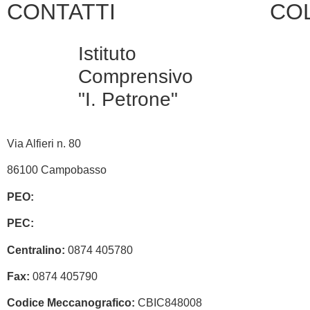
CONTATTI
COL
Istituto
Ammini
Traspa
Comprensivo
"I. Petrone"
MIUR
ISCRI
Via Alfieri n. 80
UFFIC
SCOL
86100 Campobasso
REGI
PEO:
cbic848008@istruzione.it
SCUOL
PEC:
cbic848008@pec.istruzione.it
INVAL
Centralino:
0874 405780
INDIR
Fax:
0874 405790
ERAS
Codice Meccanografico:
CBIC848008