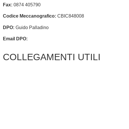
Fax:
0874 405790
Codice Meccanografico:
CBIC848008
DPO:
Guido Palladino
Email DPO:
guido.palladino.dpo@gmail.com
COLLEGAMENTI UTILI
Amministrazione Trasparente
MIUR
ISCRIZIONI ONLINE
UFFICIO SCOLASTICO REGIONALE
SCUOLA IN CHIARO