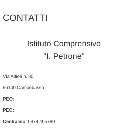
CONTATTI
Istituto Comprensivo
"I. Petrone"
Via Alfieri n. 80
86100 Campobasso
PEO:
cbic848008@istruzione.it
PEC:
cbic848008@pec.istruzione.it
Centralino:
0874 405780